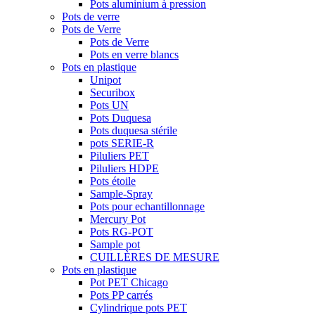
Pots aluminium à pression
Pots de verre
Pots de Verre
Pots de Verre
Pots en verre blancs
Pots en plastique
Unipot
Securibox
Pots UN
Pots Duquesa
Pots duquesa stérile
pots SERIE-R
Piluliers PET
Piluliers HDPE
Pots étoile
Sample-Spray
Pots pour echantillonnage
Mercury Pot
Pots RG-POT
Sample pot
CUILLÈRES DE MESURE
Pots en plastique
Pot PET Chicago
Pots PP carrés
Cylindrique pots PET