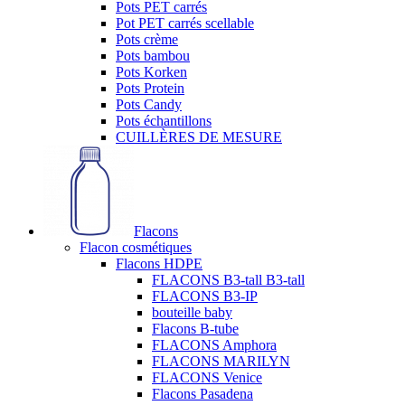
Pots PET carrés
Pot PET carrés scellable
Pots crème
Pots bambou
Pots Korken
Pots Protein
Pots Candy
Pots échantillons
CUILLÈRES DE MESURE
Flacons
Flacon cosmétiques
Flacons HDPE
FLACONS B3-tall B3-tall
FLACONS B3-IP
bouteille baby
Flacons B-tube
FLACONS Amphora
FLACONS MARILYN
FLACONS Venice
Flacons Pasadena