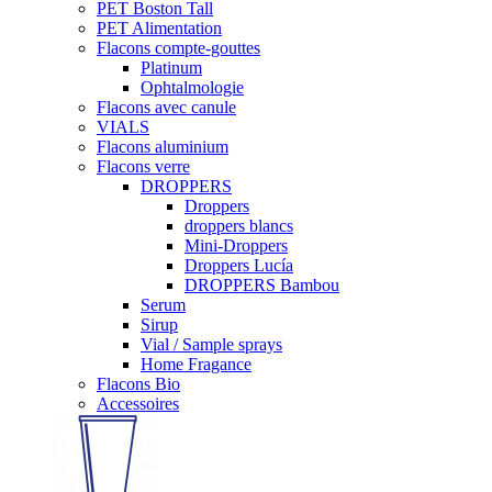
PET Boston Tall
PET Alimentation
Flacons compte-gouttes
Platinum
Ophtalmologie
Flacons avec canule
VIALS
Flacons aluminium
Flacons verre
DROPPERS
Droppers
droppers blancs
Mini-Droppers
Droppers Lucía
DROPPERS Bambou
Serum
Sirup
Vial / Sample sprays
Home Fragance
Flacons Bio
Accessoires