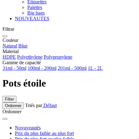
Etiquettes
Palettes
Big bags
NOUVEAUTES
Filtrar
Couleur
Natural
Blue
Material
HDPE
Polyethylene
Polypropylene
Gamme de capacité
31ml - 50ml
100ml - 200ml
201ml - 500ml
1L - 2L
Pots étoile
Filter
Triés par
Défaut
Ordonner
Ordonner
Novuveautés
Prix du plus faible au plus fort
Prix du plus fort au plus faible