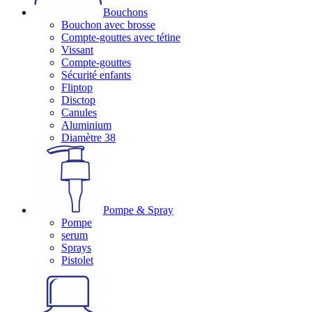
Bouchons
Bouchon avec brosse
Compte-gouttes avec tétine
Vissant
Compte-gouttes
Sécurité enfants
Fliptop
Disctop
Canules
Aluminium
Diamètre 38
Pompe & Spray
Pompe
serum
Sprays
Pistolet