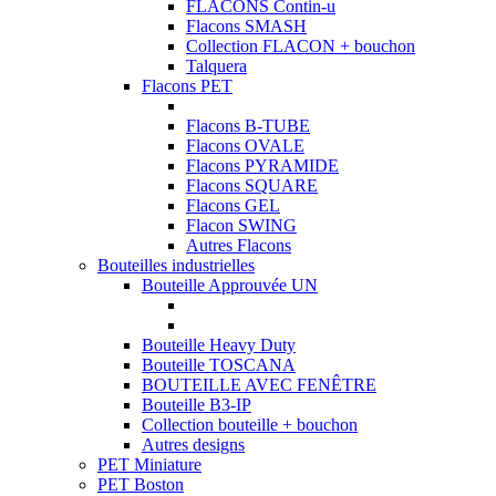
FLACONS Contin-u
Flacons SMASH
Collection FLACON + bouchon
Talquera
Flacons PET
Flacons B-TUBE
Flacons OVALE
Flacons PYRAMIDE
Flacons SQUARE
Flacons GEL
Flacon SWING
Autres Flacons
Bouteilles industrielles
Bouteille Approuvée UN
Bouteille Heavy Duty
Bouteille TOSCANA
BOUTEILLE AVEC FENÊTRE
Bouteille B3-IP
Collection bouteille + bouchon
Autres designs
PET Miniature
PET Boston