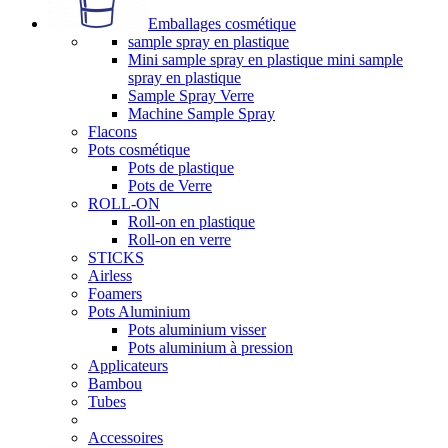
Emballages cosmétique
sample spray en plastique
Mini sample spray en plastique mini sample
spray en plastique
Sample Spray Verre
Machine Sample Spray
Flacons
Pots cosmétique
Pots de plastique
Pots de Verre
ROLL-ON
Roll-on en plastique
Roll-on en verre
STICKS
Airless
Foamers
Pots Aluminium
Pots aluminium visser
Pots aluminium à pression
Applicateurs
Bambou
Tubes
Accessoires