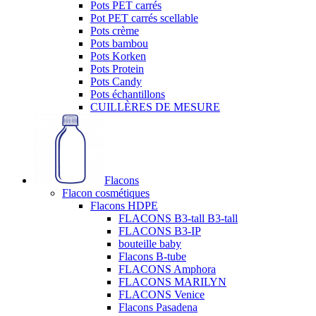
Pots PET carrés
Pot PET carrés scellable
Pots crème
Pots bambou
Pots Korken
Pots Protein
Pots Candy
Pots échantillons
CUILLÈRES DE MESURE
Flacons
Flacon cosmétiques
Flacons HDPE
FLACONS B3-tall B3-tall
FLACONS B3-IP
bouteille baby
Flacons B-tube
FLACONS Amphora
FLACONS MARILYN
FLACONS Venice
Flacons Pasadena