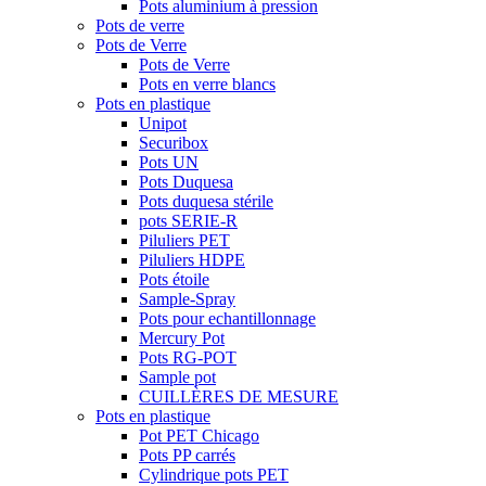
Pots aluminium à pression
Pots de verre
Pots de Verre
Pots de Verre
Pots en verre blancs
Pots en plastique
Unipot
Securibox
Pots UN
Pots Duquesa
Pots duquesa stérile
pots SERIE-R
Piluliers PET
Piluliers HDPE
Pots étoile
Sample-Spray
Pots pour echantillonnage
Mercury Pot
Pots RG-POT
Sample pot
CUILLÈRES DE MESURE
Pots en plastique
Pot PET Chicago
Pots PP carrés
Cylindrique pots PET