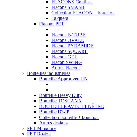
FLACONS Contin-u
Flacons SMASH
Collection FLACON + bouchon
Talquera
Flacons PET
Flacons B-TUBE
Flacons OVALE
Flacons PYRAMIDE
Flacons SQUARE
Flacons GEL
Flacon SWING
Autres Flacons
Bouteilles industrielles
Bouteille Approuvée UN
Bouteille Heavy Duty
Bouteille TOSCANA
BOUTEILLE AVEC FENÊTRE
Bouteille B3-IP
Collection bouteille + bouchon
Autres designs
PET Miniature
PET Boston