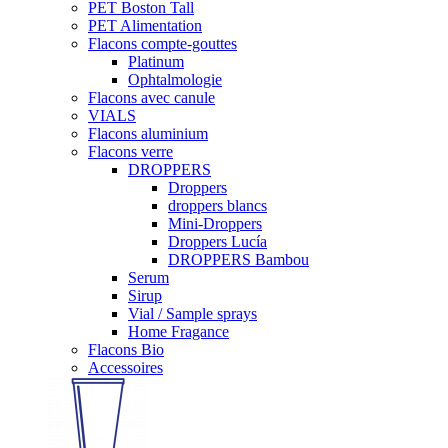
PET Boston Tall
PET Alimentation
Flacons compte-gouttes
Platinum
Ophtalmologie
Flacons avec canule
VIALS
Flacons aluminium
Flacons verre
DROPPERS
Droppers
droppers blancs
Mini-Droppers
Droppers Lucía
DROPPERS Bambou
Serum
Sirup
Vial / Sample sprays
Home Fragance
Flacons Bio
Accessoires