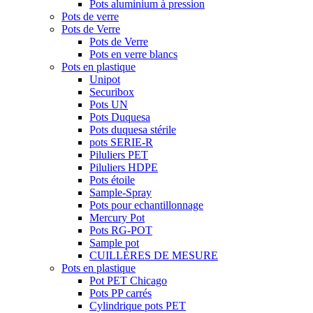
Pots aluminium à pression
Pots de verre
Pots de Verre
Pots de Verre
Pots en verre blancs
Pots en plastique
Unipot
Securibox
Pots UN
Pots Duquesa
Pots duquesa stérile
pots SERIE-R
Piluliers PET
Piluliers HDPE
Pots étoile
Sample-Spray
Pots pour echantillonnage
Mercury Pot
Pots RG-POT
Sample pot
CUILLÈRES DE MESURE
Pots en plastique
Pot PET Chicago
Pots PP carrés
Cylindrique pots PET