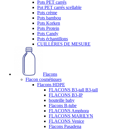
Pots PET carrés
Pot PET carrés scellable
Pots crème
Pots bambou
Pots Korken
Pots Protein
Pots Candy
Pots échantillons
CUILLÈRES DE MESURE
Flacons
Flacon cosmétiques
Flacons HDPE
FLACONS B3-tall B3-tall
FLACONS B3-IP
bouteille baby
Flacons B-tube
FLACONS Amphora
FLACONS MARILYN
FLACONS Venice
Flacons Pasadena