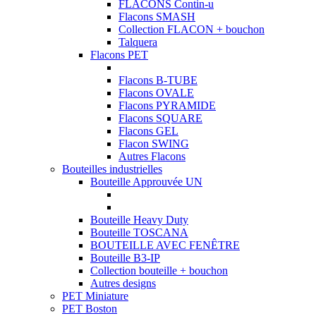
FLACONS Contin-u
Flacons SMASH
Collection FLACON + bouchon
Talquera
Flacons PET
Flacons B-TUBE
Flacons OVALE
Flacons PYRAMIDE
Flacons SQUARE
Flacons GEL
Flacon SWING
Autres Flacons
Bouteilles industrielles
Bouteille Approuvée UN
Bouteille Heavy Duty
Bouteille TOSCANA
BOUTEILLE AVEC FENÊTRE
Bouteille B3-IP
Collection bouteille + bouchon
Autres designs
PET Miniature
PET Boston