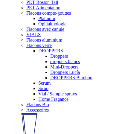
PET Boston Tall
PET Alimentation
Flacons compte-gouttes
Platinum
Ophtalmologie
Flacons avec canule
VIALS
Flacons aluminium
Flacons verre
DROPPERS
Droppers
droppers blancs
Mini-Droppers
Droppers Lucía
DROPPERS Bambou
Serum
Sirup
Vial / Sample sprays
Home Fragance
Flacons Bio
Accessoires