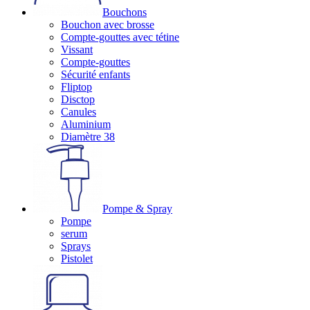
Bouchons
Bouchon avec brosse
Compte-gouttes avec tétine
Vissant
Compte-gouttes
Sécurité enfants
Fliptop
Disctop
Canules
Aluminium
Diamètre 38
Pompe & Spray
Pompe
serum
Sprays
Pistolet