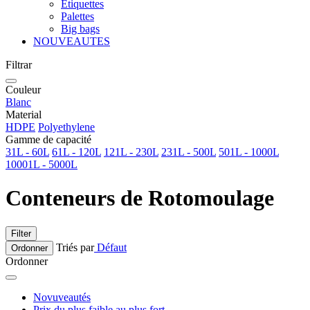
Etiquettes
Palettes
Big bags
NOUVEAUTES
Filtrar
Couleur
Blanc
Material
HDPE
Polyethylene
Gamme de capacité
31L - 60L
61L - 120L
121L - 230L
231L - 500L
501L - 1000L
10001L - 5000L
Conteneurs de Rotomoulage
Filter
Triés par
Défaut
Ordonner
Ordonner
Novuveautés
Prix du plus faible au plus fort