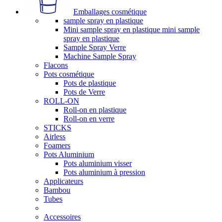
Emballages cosmétique
sample spray en plastique
Mini sample spray en plastique mini sample
spray en plastique
Sample Spray Verre
Machine Sample Spray
Flacons
Pots cosmétique
Pots de plastique
Pots de Verre
ROLL-ON
Roll-on en plastique
Roll-on en verre
STICKS
Airless
Foamers
Pots Aluminium
Pots aluminium visser
Pots aluminium à pression
Applicateurs
Bambou
Tubes
Accessoires