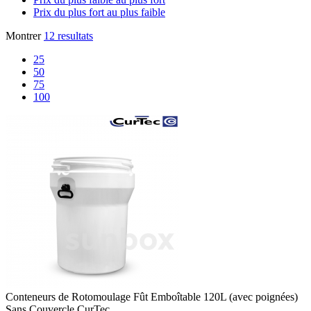
Prix du plus fort au plus faible
Montrer
12 resultats
25
50
75
100
Conteneurs de Rotomoulage
Fût Emboîtable 120L (avec poignées)
Sans Couvercle CurTec