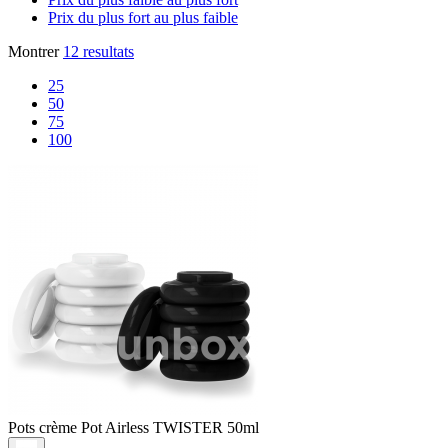
Prix du plus fort au plus faible
Montrer
12 resultats
25
50
75
100
Pots crème
Pot Airless TWISTER 50ml