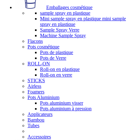
Emballages cosmétique
sample spray en plastique
Mini sample spray en plastique mini sample
spray en plastique
Sample Spray Verre
Machine Sample Spray
Flacons
Pots cosmétique
Pots de plastique
Pots de Verre
ROLL-ON
Roll-on en plastique
Roll-on en verre
STICKS
Airless
Foamers
Pots Aluminium
Pots aluminium visser
Pots aluminium à pression
Applicateurs
Bambou
Tubes
Accessoires