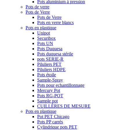
Pots aluminium à pression
Pots de verre
Pots de Verre
Pots de Verre
Pots en verre blancs
Pots en plastique
Unipot
Securibox
Pots UN
Pots Duquesa
Pots duquesa stérile
pots SERIE-R
Piluliers PET
Piluliers HDPE
Pots étoile
Sample-Spray
Pots pour echantillonnage
Mercury Pot
Pots RG-POT
Sample pot
CUILLÈRES DE MESURE
Pots en plastique
Pot PET Chicago
Pots PP carrés
Cylindrique pots PET