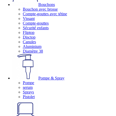
Bouchons
Bouchon avec brosse
Compte-gouttes avec tétine
Vissant
Compte-gouttes
Sécurité enfants
Fliptop
Disctop
Canules
Aluminium
Diamètre 38
Pompe & Spray
Pompe
serum
Sprays
Pistolet