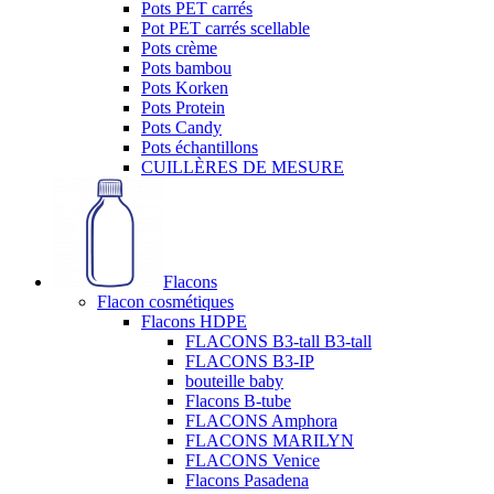
Pots PET carrés
Pot PET carrés scellable
Pots crème
Pots bambou
Pots Korken
Pots Protein
Pots Candy
Pots échantillons
CUILLÈRES DE MESURE
Flacons
Flacon cosmétiques
Flacons HDPE
FLACONS B3-tall B3-tall
FLACONS B3-IP
bouteille baby
Flacons B-tube
FLACONS Amphora
FLACONS MARILYN
FLACONS Venice
Flacons Pasadena