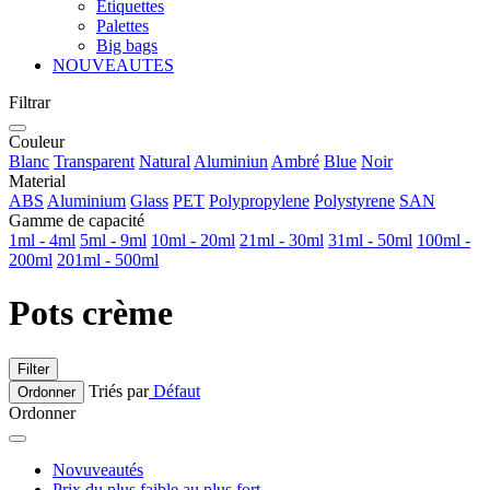
Etiquettes
Palettes
Big bags
NOUVEAUTES
Filtrar
Couleur
Blanc
Transparent
Natural
Aluminiun
Ambré
Blue
Noir
Material
ABS
Aluminium
Glass
PET
Polypropylene
Polystyrene
SAN
Gamme de capacité
1ml - 4ml
5ml - 9ml
10ml - 20ml
21ml - 30ml
31ml - 50ml
100ml -
200ml
201ml - 500ml
Pots crème
Filter
Triés par
Défaut
Ordonner
Ordonner
Novuveautés
Prix du plus faible au plus fort