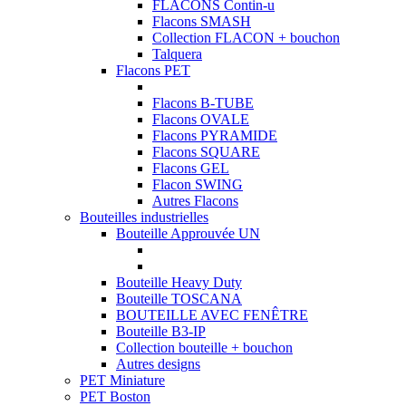
FLACONS Contin-u
Flacons SMASH
Collection FLACON + bouchon
Talquera
Flacons PET
Flacons B-TUBE
Flacons OVALE
Flacons PYRAMIDE
Flacons SQUARE
Flacons GEL
Flacon SWING
Autres Flacons
Bouteilles industrielles
Bouteille Approuvée UN
Bouteille Heavy Duty
Bouteille TOSCANA
BOUTEILLE AVEC FENÊTRE
Bouteille B3-IP
Collection bouteille + bouchon
Autres designs
PET Miniature
PET Boston