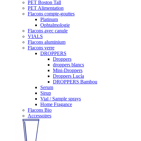
PET Boston Tall
PET Alimentation
Flacons compte-gouttes
Platinum
Ophtalmologie
Flacons avec canule
VIALS
Flacons aluminium
Flacons verre
DROPPERS
Droppers
droppers blancs
Mini-Droppers
Droppers Lucía
DROPPERS Bambou
Serum
Sirup
Vial / Sample sprays
Home Fragance
Flacons Bio
Accessoires