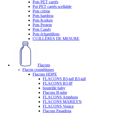
Pots PET carrés
Pot PET carrés scellable
Pots crème
Pots bambou
Pots Korken
Pots Protein
Pots Candy
Pots échantillons
CUILLÈRES DE MESURE
Flacons
Flacon cosmétiques
Flacons HDPE
FLACONS B3-tall B3-tall
FLACONS B3-IP
bouteille baby
Flacons B-tube
FLACONS Amphora
FLACONS MARILYN
FLACONS Venice
Flacons Pasadena