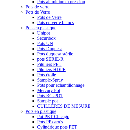
Pots aluminium à pression
Pots de verre
Pots de Verre
Pots de Verre
Pots en verre blancs
Pots en plastique
Unipot
Securibox
Pots UN
Pots Duquesa
Pots duquesa stérile
pots SERIE-R
Piluliers PET
Piluliers HDPE
Pots étoile
Sample-Spray
Pots pour echantillonnage
Mercury Pot
Pots RG-POT
Sample pot
CUILLÈRES DE MESURE
Pots en plastique
Pot PET Chicago
Pots PP carrés
Cylindrique pots PET