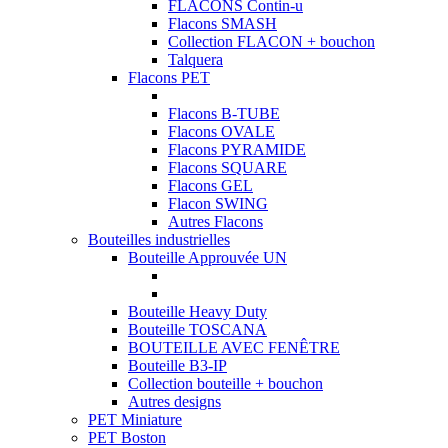
FLACONS Contin-u
Flacons SMASH
Collection FLACON + bouchon
Talquera
Flacons PET
Flacons B-TUBE
Flacons OVALE
Flacons PYRAMIDE
Flacons SQUARE
Flacons GEL
Flacon SWING
Autres Flacons
Bouteilles industrielles
Bouteille Approuvée UN
Bouteille Heavy Duty
Bouteille TOSCANA
BOUTEILLE AVEC FENÊTRE
Bouteille B3-IP
Collection bouteille + bouchon
Autres designs
PET Miniature
PET Boston