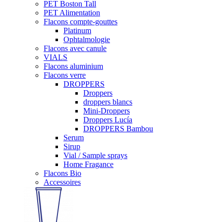
PET Boston Tall
PET Alimentation
Flacons compte-gouttes
Platinum
Ophtalmologie
Flacons avec canule
VIALS
Flacons aluminium
Flacons verre
DROPPERS
Droppers
droppers blancs
Mini-Droppers
Droppers Lucía
DROPPERS Bambou
Serum
Sirup
Vial / Sample sprays
Home Fragance
Flacons Bio
Accessoires