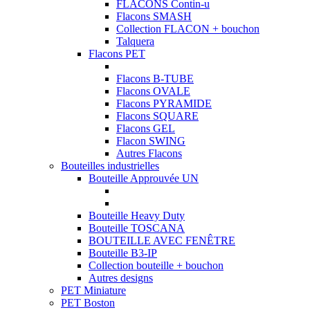
FLACONS Contin-u
Flacons SMASH
Collection FLACON + bouchon
Talquera
Flacons PET
Flacons B-TUBE
Flacons OVALE
Flacons PYRAMIDE
Flacons SQUARE
Flacons GEL
Flacon SWING
Autres Flacons
Bouteilles industrielles
Bouteille Approuvée UN
Bouteille Heavy Duty
Bouteille TOSCANA
BOUTEILLE AVEC FENÊTRE
Bouteille B3-IP
Collection bouteille + bouchon
Autres designs
PET Miniature
PET Boston