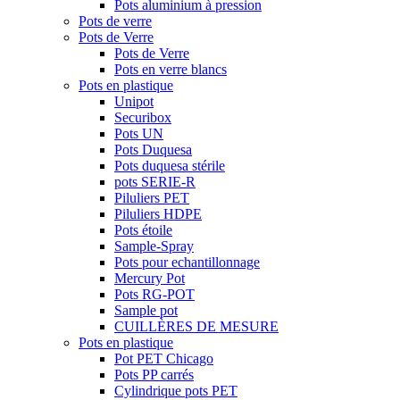
Pots aluminium à pression
Pots de verre
Pots de Verre
Pots de Verre
Pots en verre blancs
Pots en plastique
Unipot
Securibox
Pots UN
Pots Duquesa
Pots duquesa stérile
pots SERIE-R
Piluliers PET
Piluliers HDPE
Pots étoile
Sample-Spray
Pots pour echantillonnage
Mercury Pot
Pots RG-POT
Sample pot
CUILLÈRES DE MESURE
Pots en plastique
Pot PET Chicago
Pots PP carrés
Cylindrique pots PET