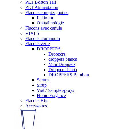
PET Boston Tall
PET Alimentation
Flacons compte-gouttes
Platinum
Ophtalmologie
Flacons avec canule
VIALS
Flacons aluminium
Flacons verre
DROPPERS
Droppers
droppers blancs
Mini-Droppers
Droppers Lucía
DROPPERS Bambou
Serum
Sirup
Vial / Sample sprays
Home Fragance
Flacons Bio
Accessoires