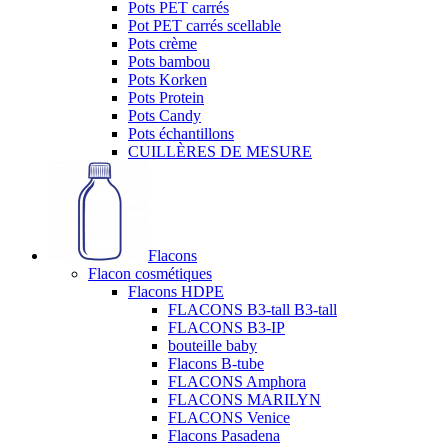
Pots PET carrés
Pot PET carrés scellable
Pots crème
Pots bambou
Pots Korken
Pots Protein
Pots Candy
Pots échantillons
CUILLÈRES DE MESURE
Flacons
Flacon cosmétiques
Flacons HDPE
FLACONS B3-tall B3-tall
FLACONS B3-IP
bouteille baby
Flacons B-tube
FLACONS Amphora
FLACONS MARILYN
FLACONS Venice
Flacons Pasadena