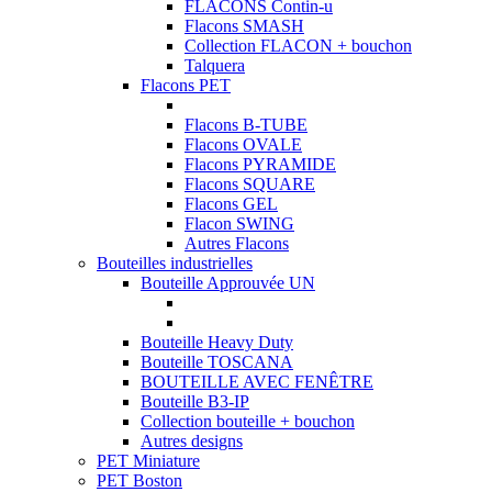
FLACONS Contin-u
Flacons SMASH
Collection FLACON + bouchon
Talquera
Flacons PET
Flacons B-TUBE
Flacons OVALE
Flacons PYRAMIDE
Flacons SQUARE
Flacons GEL
Flacon SWING
Autres Flacons
Bouteilles industrielles
Bouteille Approuvée UN
Bouteille Heavy Duty
Bouteille TOSCANA
BOUTEILLE AVEC FENÊTRE
Bouteille B3-IP
Collection bouteille + bouchon
Autres designs
PET Miniature
PET Boston