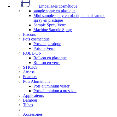
Emballages cosmétique
sample spray en plastique
Mini sample spray en plastique mini sample
spray en plastique
Sample Spray Verre
Machine Sample Spray
Flacons
Pots cosmétique
Pots de plastique
Pots de Verre
ROLL-ON
Roll-on en plastique
Roll-on en verre
STICKS
Airless
Foamers
Pots Aluminium
Pots aluminium visser
Pots aluminium à pression
Applicateurs
Bambou
Tubes
Accessoires