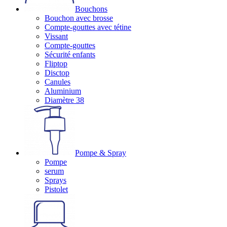
Bouchons
Bouchon avec brosse
Compte-gouttes avec tétine
Vissant
Compte-gouttes
Sécurité enfants
Fliptop
Disctop
Canules
Aluminium
Diamètre 38
Pompe & Spray
Pompe
serum
Sprays
Pistolet