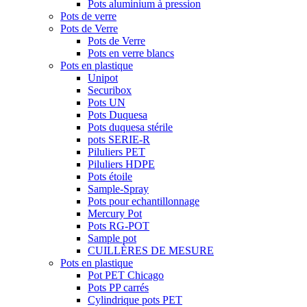
Pots aluminium à pression
Pots de verre
Pots de Verre
Pots de Verre
Pots en verre blancs
Pots en plastique
Unipot
Securibox
Pots UN
Pots Duquesa
Pots duquesa stérile
pots SERIE-R
Piluliers PET
Piluliers HDPE
Pots étoile
Sample-Spray
Pots pour echantillonnage
Mercury Pot
Pots RG-POT
Sample pot
CUILLÈRES DE MESURE
Pots en plastique
Pot PET Chicago
Pots PP carrés
Cylindrique pots PET