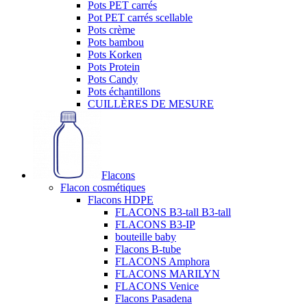
Pots PET carrés
Pot PET carrés scellable
Pots crème
Pots bambou
Pots Korken
Pots Protein
Pots Candy
Pots échantillons
CUILLÈRES DE MESURE
Flacons
Flacon cosmétiques
Flacons HDPE
FLACONS B3-tall B3-tall
FLACONS B3-IP
bouteille baby
Flacons B-tube
FLACONS Amphora
FLACONS MARILYN
FLACONS Venice
Flacons Pasadena