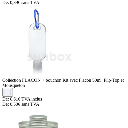
De:
0,39€
sans TVA
Collection FLACON + bouchon
Kit avec Flacon 50ml, Flip-Top et
Mousqueton
De:
0,61€
TVA inclus
De:
0,50€
sans TVA