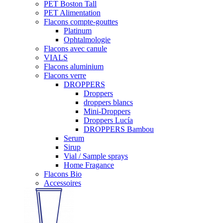
PET Boston Tall
PET Alimentation
Flacons compte-gouttes
Platinum
Ophtalmologie
Flacons avec canule
VIALS
Flacons aluminium
Flacons verre
DROPPERS
Droppers
droppers blancs
Mini-Droppers
Droppers Lucía
DROPPERS Bambou
Serum
Sirup
Vial / Sample sprays
Home Fragance
Flacons Bio
Accessoires